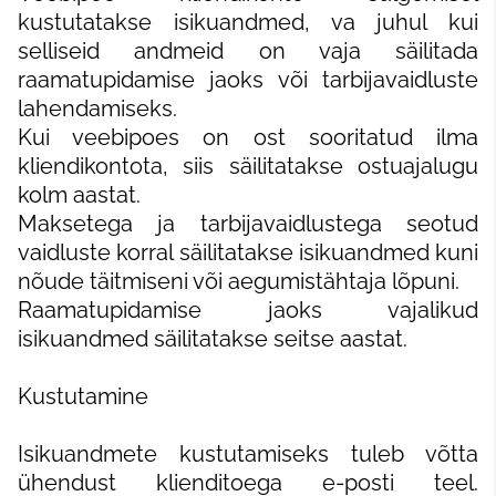
kustutatakse isikuandmed, va juhul kui
selliseid andmeid on vaja säilitada
raamatupidamise jaoks või tarbijavaidluste
lahendamiseks.
Kui veebipoes on ost sooritatud ilma
kliendikontota, siis säilitatakse ostuajalugu
kolm aastat.
Maksetega ja tarbijavaidlustega seotud
vaidluste korral säilitatakse isikuandmed kuni
nõude täitmiseni või aegumistähtaja lõpuni.
Raamatupidamise jaoks vajalikud
isikuandmed säilitatakse seitse aastat.
Kustutamine
Isikuandmete kustutamiseks tuleb võtta
ühendust klienditoega e-posti teel.