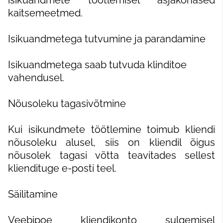
isikuandmete töötlemisel asjakohased
kaitsemeetmed.
Isikuandmetega tutvumine ja parandamine
Isikuandmetega saab tutvuda klinditoe
vahendusel.
Nõusoleku tagasivõtmine
Kui isikundmete töötlemine toimub kliendi
nõusoleku alusel, siis on kliendil õigus
nõusolek tagasi võtta teavitades sellest
kliendituge e-posti teel.
Säilitamine
Veebipoe kliendikonto sulgemisel