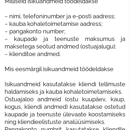
Milliseid isikuandmeid töödeldakse
− nimi, telefoninumber ja e-posti aadress;
− kauba kohaletoimetamise aadress;
− pangakonto number;
− kaupade ja teenuste maksumus ja
maksetega seotud andmed (ostuajalugu);
− klienditoe andmed.
Mis eesmärgil isikuandmeid töödeldakse
I
sikuandmeid kasutatakse kliendi tellimuste
haldamiseks ja kauba kohaletoimetamiseks.
Ostuajaloo andmeid (ostu kuupäev, kaup,
kogus, kliendi andmed) kasutatakse ostetud
kaupade ja teenuste ülevaate koostamiseks
ning kliendieelistuste analüüsimiseks.
Pangakonto numbrit kasutatakse kliendile