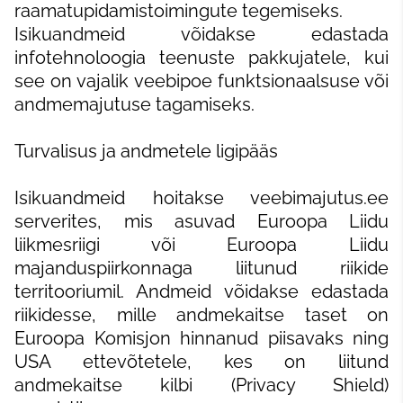
raamatupidamistoimingute tegemiseks.
Isikuandmeid võidakse edastada
infotehnoloogia teenuste pakkujatele, kui
see on vajalik veebipoe funktsionaalsuse või
andmemajutuse tagamiseks.
Turvalisus ja andmetele ligipääs
Isikuandmeid hoitakse veebimajutus.ee
serverites, mis asuvad Euroopa Liidu
liikmesriigi või Euroopa Liidu
majanduspiirkonnaga liitunud riikide
territooriumil. Andmeid võidakse edastada
riikidesse, mille andmekaitse taset on
Euroopa Komisjon hinnanud piisavaks ning
USA ettevõtetele, kes on liitund
andmekaitse kilbi (Privacy Shield)