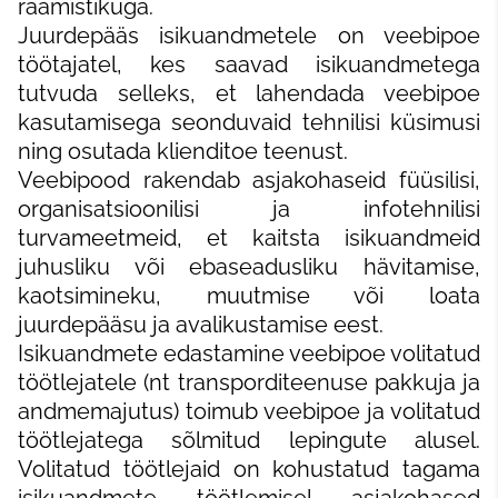
raamistikuga.
Juurdepääs isikuandmetele on veebipoe
töötajatel, kes saavad isikuandmetega
tutvuda selleks, et lahendada veebipoe
kasutamisega seonduvaid tehnilisi küsimusi
ning osutada klienditoe teenust.
Veebipood rakendab asjakohaseid füüsilisi,
organisatsioonilisi ja infotehnilisi
turvameetmeid, et kaitsta isikuandmeid
juhusliku või ebaseadusliku hävitamise,
kaotsimineku, muutmise või loata
juurdepääsu ja avalikustamise eest.
Isikuandmete edastamine veebipoe volitatud
töötlejatele (nt transporditeenuse pakkuja ja
andmemajutus) toimub veebipoe ja volitatud
töötlejatega sõlmitud lepingute alusel.
Volitatud töötlejaid on kohustatud tagama