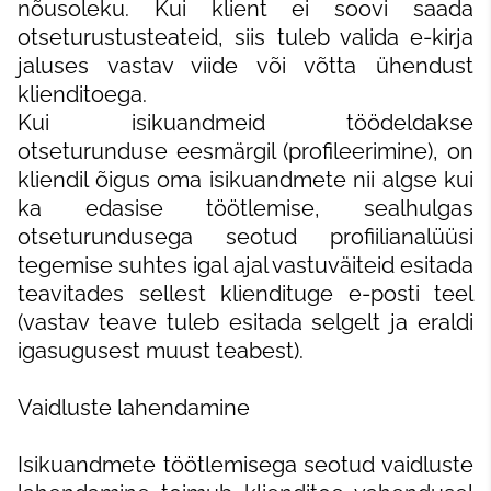
nõusoleku. Kui klient ei soovi saada
otseturustusteateid, siis tuleb valida e-kirja
jaluses vastav viide või võtta ühendust
klienditoega.
Kui isikuandmeid töödeldakse
otseturunduse eesmärgil (profileerimine), on
kliendil õigus oma isikuandmete nii algse kui
ka edasise töötlemise, sealhulgas
otseturundusega seotud profiilianalüüsi
tegemise suhtes igal ajal vastuväiteid esitada
teavitades sellest kliendituge e-posti teel
(vastav teave tuleb esitada selgelt ja eraldi
igasugusest muust teabest).
Vaidluste lahendamine
Isikuandmete töötlemisega seotud vaidluste