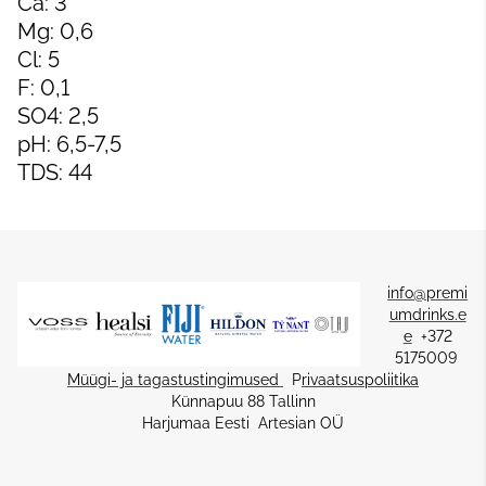
Ca: 3
Mg: 0,6
Cl: 5
F: 0,1
SO4: 2,5
pH: 6,5-7,5
TDS: 44
info@premi
umdrinks.e
e
+372
5175009
Müügi- ja tagastustingimused
P
rivaatsuspoliitika
Künnapuu 88 Tallinn
Harjumaa Eesti Artesian OÜ